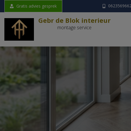
Ga
062356966
Gratis advies gesprek
naar
Gebr de Blok interieur
de
montage service
inhoud
G