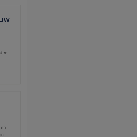
ouw
den.
 en
en