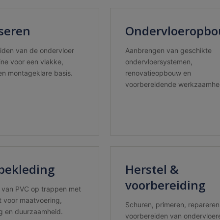
iseren
Ondervloeropb
iden van de ondervloer
Aanbrengen van geschikte
ine voor een vlakke,
ondervloersystemen,
 en montageklare basis.
renovatieopbouw en
voorbereidende werkzaamhe
bekleding
Herstel &
voorbereiding
 van PVC op trappen met
 voor maatvoering,
Schuren, primeren, repareren
g en duurzaamheid.
voorbereiden van ondervloer