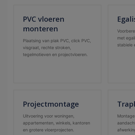
PVC vloeren
Egal
monteren
Voorbere
met egal
Plaatsing van plak PVC, click PVC,
stabiele
visgraat, rechte stroken,
tegelmotieven en projectvloeren.
Projectmontage
Trap
Uitvoering voor woningen,
Montage
appartementen, winkels, kantoren
aandacht
en grotere vloerprojecten.
afwerkin