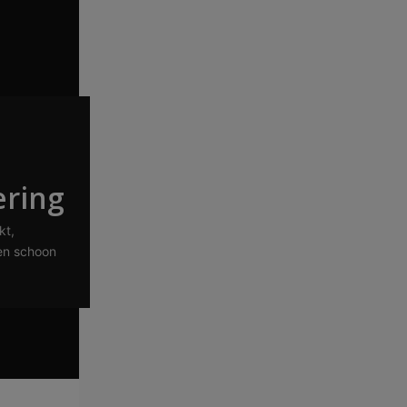
ering
kt,
en schoon