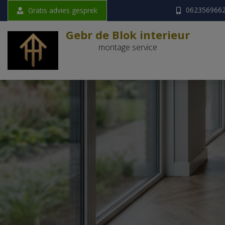
062356966
Gratis advies gesprek
Gebr de Blok interieur
montage service
G